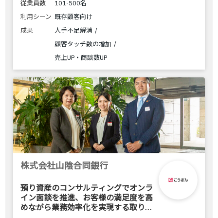
従業員数
101-500名
利用シーン
既存顧客向け
成果
人手不足解消
顧客タッチ数の増加
売上UP・商談数UP
株式会社山陰合同銀行
預り資産のコンサルティングでオンラ
イン面談を推進、お客様の満足度を高
めながら業務効率化を実現する取り組
みとは