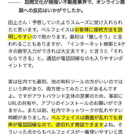
訪問文化が根強い不動産業界で、オンライン商
談への反応はいかがでしたか。
田上さん
：予想していたよりスムーズに受け入れられ
たと思います。ベルフェイスは
お客様に接続方法を説
明しやすい
ので助かります。最初は「難しそう」と言
われることもありますが、「インターネット検索と4ケ
タの数字入力ができれば大丈夫です」と言うと「それ
ならできる」と。通話が電話回線なのも入りやすいポ
イントです。
実は社内でも最初、他の有料ツールの方がいいのでは
という声があり、両方使ってみたことがあるんです
よ。ですがアウトバウンド主体の営業のため、事前に
URLの共有や、アプリのインストールのお願いができ
ません。また以前、社内でネットワークが乱れやすい
時期がありました。
ベルフェイスは画面が乱れても音
声が電話回線なので、途切れず商談できます
よね。そ
ういった点からもベルフェイスが一番使いやすいと思